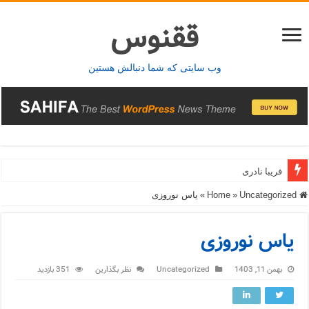
ققنوس
وب سایتی که شما دنبالش هستین
فریبا نادری
فریدونشهر
Home
Uncategorized
»
»
یاس نوروزی
یاس نوروزی
بهمن 11, 1403
Uncategorized
نظر بگذارین
351 بازدید