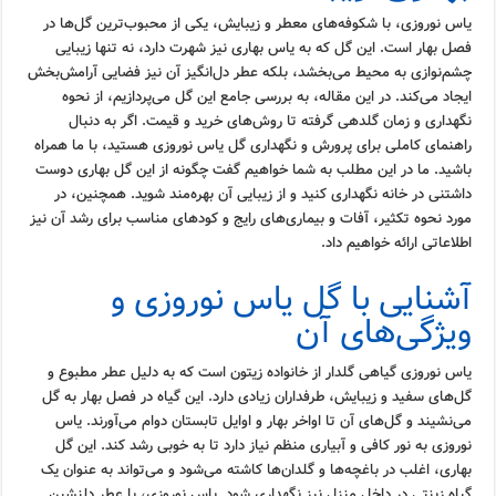
یاس نوروزی، با شکوفه‌های معطر و زیبایش، یکی از محبوب‌ترین گل‌ها در
فصل بهار است. این گل که به یاس بهاری نیز شهرت دارد، نه تنها زیبایی
چشم‌نوازی به محیط می‌بخشد، بلکه عطر دل‌انگیز آن نیز فضایی آرامش‌بخش
ایجاد می‌کند. در این مقاله، به بررسی جامع این گل می‌پردازیم، از نحوه
نگهداری و زمان گلدهی گرفته تا روش‌های خرید و قیمت. اگر به دنبال
راهنمای کاملی برای پرورش و نگهداری گل یاس نوروزی هستید، با ما همراه
باشید. ما در این مطلب به شما خواهیم گفت چگونه از این گل بهاری دوست
داشتنی در خانه نگهداری کنید و از زیبایی آن بهره‌مند شوید. همچنین، در
مورد نحوه تکثیر، آفات و بیماری‌های رایج و کودهای مناسب برای رشد آن نیز
اطلاعاتی ارائه خواهیم داد.
آشنایی با گل یاس نوروزی و
ویژگی‌های آن
یاس نوروزی گیاهی گلدار از خانواده زیتون است که به دلیل عطر مطبوع و
گل‌های سفید و زیبایش، طرفداران زیادی دارد. این گیاه در فصل بهار به گل
می‌نشیند و گل‌های آن تا اواخر بهار و اوایل تابستان دوام می‌آورند. یاس
نوروزی به نور کافی و آبیاری منظم نیاز دارد تا به خوبی رشد کند. این گل
بهاری، اغلب در باغچه‌ها و گلدان‌ها کاشته می‌شود و می‌تواند به عنوان یک
گیاه زینتی در داخل منزل نیز نگهداری شود. یاس نوروزی، با عطر دلنشین