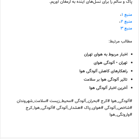
پاک و سالم را برای نسل‌های آینده به ارمغان آوریم.
منبع ۱
،
منبع ۲
،
منبع ۳
مطالب مرتبط:
اخبار مربوط به هوای تهران
تهران • آلودگی هوای
راهکارهای کاهش آلودگی هوا
تاثیر آلودگی هوا بر سلامت
آخرین اخبار آلودگی هوا
#آلودگی_هوا #کرج #بحران_آلودگی #محیط_زیست #سلامت_شهروندان
#شاخص_آلودگی #هوای_پاک #هشدار_آلودگی #آلودگی_هوا_کرج
#وارونگی_هوا