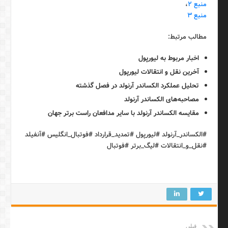
منبع ۲
،
منبع ۳
مطالب مرتبط:
اخبار مربوط به لیورپول
آخرین نقل و انتقالات لیورپول
تحلیل عملکرد الکساندر آرنولد در فصل گذشته
مصاحبه‌های الکساندر آرنولد
مقایسه الکساندر آرنولد با سایر مدافعان راست برتر جهان
#الکساندر_آرنولد #لیورپول #تمدید_قرارداد #فوتبال_انگلیس #آنفیلد
#نقل_و_انتقالات #لیگ_برتر #فوتبال
قبلی