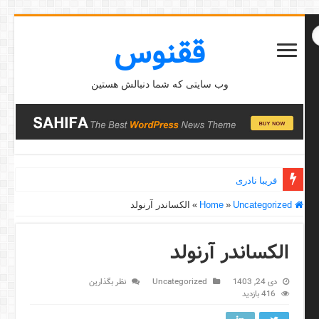
ققنوس
وب سایتی که شما دنبالش هستین
فریبا نادری
Home
Uncategorized
»
»
الکساندر آرنولد
الکساندر آرنولد
دی 24, 1403
Uncategorized
نظر بگذارین
416 بازدید