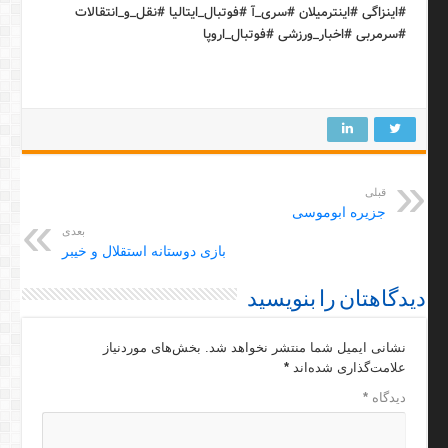
#اینزاگی #اینترمیلان #سری_آ #فوتبال_ایتالیا #نقل_و_انتقالات
#سرمربی #اخبار_ورزشی #فوتبال_اروپا
قبلی
جزیره ابوموسی
بعدی
بازی دوستانه استقلال و خیبر
دیدگاهتان را بنویسید
نشانی ایمیل شما منتشر نخواهد شد.
بخش‌های موردنیاز
علامت‌گذاری شده‌اند
*
دیدگاه
*