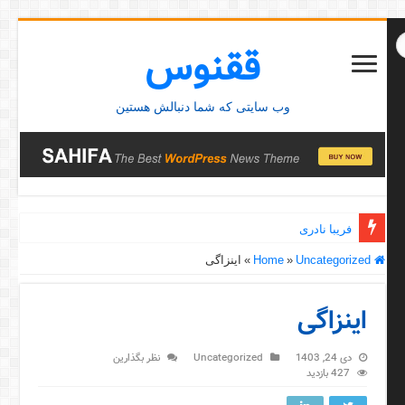
ققنوس
وب سایتی که شما دنبالش هستین
فریبا نادری
Home
Uncategorized
»
»
اینزاگی
اینزاگی
دی 24, 1403
Uncategorized
نظر بگذارین
427 بازدید