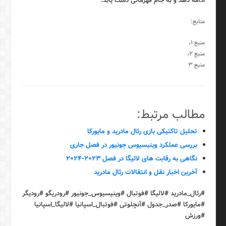
ادامه دهد و به جام قهرمانی دست یابد.
منابع:
منبع ۱
،
منبع ۲
،
منبع ۳
مطالب مرتبط:
تحلیل تاکتیکی بازی رئال مادرید و مایورکا
بررسی عملکرد وینیسیوس جونیور در فصل جاری
نگاهی به رقابت های لالیگا در فصل ۲۰۲۳-۲۰۲۴
آخرین اخبار نقل و انتقالات رئال مادرید
#رئال_مادرید #لالیگا #فوتبال #وینیسیوس_جونیور #رودریگو #رودیگر
#مایورکا #صدر_جدول #آنچلوتی #فوتبال_اسپانیا #لالیگا_اسپانیا
#ورزش