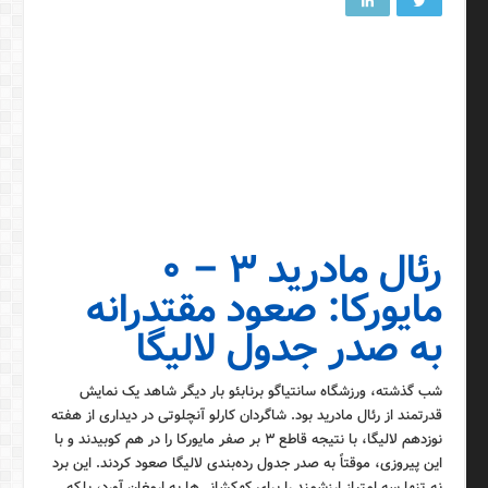
رئال مادرید ۳ – ۰
مایورکا: صعود مقتدرانه
به صدر جدول لالیگا
شب گذشته، ورزشگاه سانتیاگو برنابئو بار دیگر شاهد یک نمایش
قدرتمند از رئال مادرید بود. شاگردان کارلو آنچلوتی در دیداری از هفته
نوزدهم لالیگا، با نتیجه قاطع ۳ بر صفر مایورکا را در هم کوبیدند و با
این پیروزی، موقتاً به صدر جدول رده‌بندی لالیگا صعود کردند. این برد
نه تنها سه امتیاز ارزشمند را برای کهکشانی‌ها به ارمغان آورد، بلکه