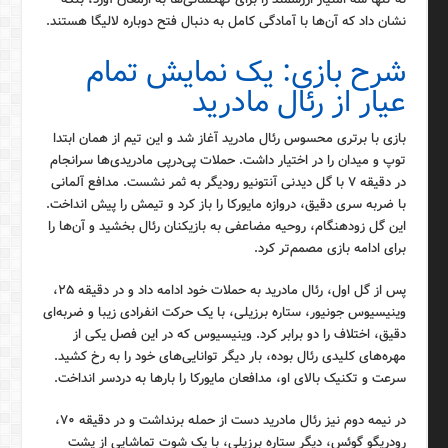
نشان داد که آن‌ها با آمادگی کامل به دنبال فتح دوباره لالیگا هستند.
شرح بازی: یک نمایش تمام
عیار از رئال مادرید
بازی با برتری محسوس رئال مادرید آغاز شد و این تیم از همان ابتدا
توپ و میدان را در اختیار داشت. حملات پی‌درپی مادریدی‌ها سرانجام
در دقیقه ۷ با گل دیدنی آنتونیو رودیگر به ثمر نشست. مدافع آلمانی
با ضربه سری دقیق، دروازه مایورکا را باز کرد و تیمش را پیش انداخت.
این گل زودهنگام، روحیه مضاعفی به بازیکنان رئال بخشید و آن‌ها را
برای ادامه بازی مصمم‌تر کرد.
پس از گل اول، رئال مادرید به حملات خود ادامه داد و در دقیقه ۲۵،
وینیسیوس جونیور، ستاره برزیلی، با یک حرکت انفرادی زیبا و ضربه‌ای
دقیق، اختلاف را دو برابر کرد. وینیسیوس که در این فصل یکی از
مهره‌های کلیدی رئال بوده، بار دیگر توانایی‌های خود را به رخ کشید.
سرعت و تکنیک بالای او، مدافعان مایورکا را بارها به دردسر انداخت.
در نیمه دوم نیز رئال مادرید دست از حمله برنداشت و در دقیقه ۷۰،
رودریگو گوئس، دیگر ستاره برزیلی، با یک شوت تماشایی از پشت