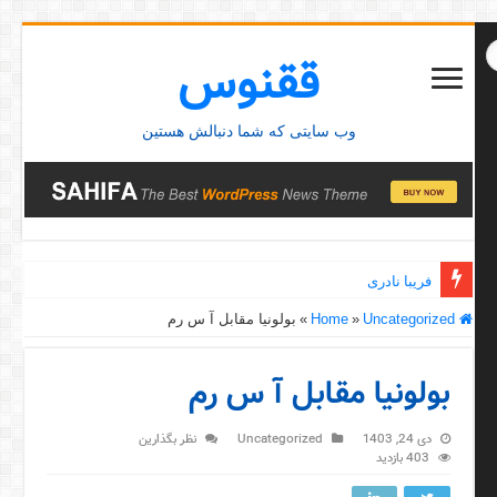
ققنوس
وب سایتی که شما دنبالش هستین
فریبا نادری
Home
Uncategorized
»
»
بولونیا مقابل آ س رم
بولونیا مقابل آ س رم
دی 24, 1403
Uncategorized
نظر بگذارین
403 بازدید