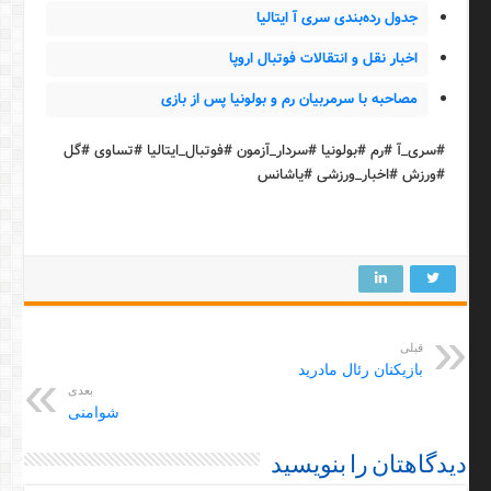
جدول رده‌بندی سری آ ایتالیا
اخبار نقل و انتقالات فوتبال اروپا
مصاحبه با سرمربیان رم و بولونیا پس از بازی
#سری_آ #رم #بولونیا #سردار_آزمون #فوتبال_ایتالیا #تساوی #گل
#ورزش #اخبار_ورزشی #یاشانس
قبلی
بازیکنان رئال مادرید
بعدی
شوامنی
دیدگاهتان را بنویسید