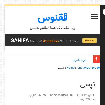
ققنوس
وب سایتی که شما دنبالش هستین
فریبا نادری
Home
Uncategorized
»
»
تپسی
تپسی
دی 24, 1403
Uncategorized
نظر بگذارین
378 بازدید