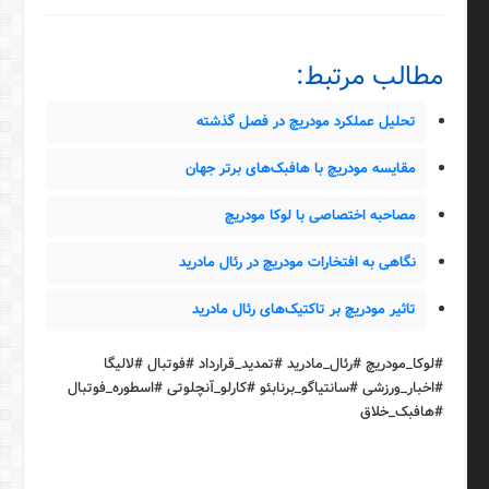
مطالب مرتبط:
تحلیل عملکرد مودریچ در فصل گذشته
مقایسه مودریچ با هافبک‌های برتر جهان
مصاحبه اختصاصی با لوکا مودریچ
نگاهی به افتخارات مودریچ در رئال مادرید
تاثیر مودریچ بر تاکتیک‌های رئال مادرید
#لوکا_مودریچ #رئال_مادرید #تمدید_قرارداد #فوتبال #لالیگا
#اخبار_ورزشی #سانتیاگو_برنابئو #کارلو_آنچلوتی #اسطوره_فوتبال
#هافبک_خلاق