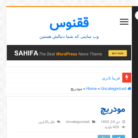
ققنوس
وب سایتی که شما دنبالش هستین
فریبا نادری
Home
Uncategorized
»
»
مودریچ
مودریچ
دی 24, 1403
Uncategorized
نظر بگذارین
420 بازدید