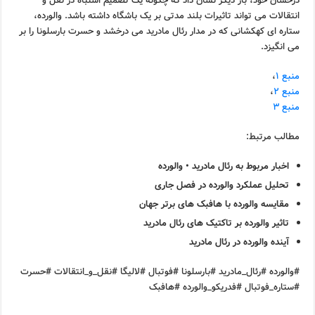
درخشان خود، بار دیگر نشان داد که چگونه یک تصمیم اشتباه در نقل و
انتقالات می تواند تاثیرات بلند مدتی بر یک باشگاه داشته باشد. والورده،
ستاره ای کهکشانی که در مدار رئال مادرید می درخشد و حسرت بارسلونا را بر
می انگیزد.
منبع ۱
،
منبع ۲
،
منبع ۳
مطالب مرتبط:
اخبار مربوط به رئال مادرید • والورده
تحلیل عملکرد والورده در فصل جاری
مقایسه والورده با هافبک های برتر جهان
تاثیر والورده بر تاکتیک های رئال مادرید
آینده والورده در رئال مادرید
#والورده #رئال_مادرید #بارسلونا #فوتبال #لالیگا #نقل_و_انتقالات #حسرت
#ستاره_فوتبال #فدریکو_والورده #هافبک