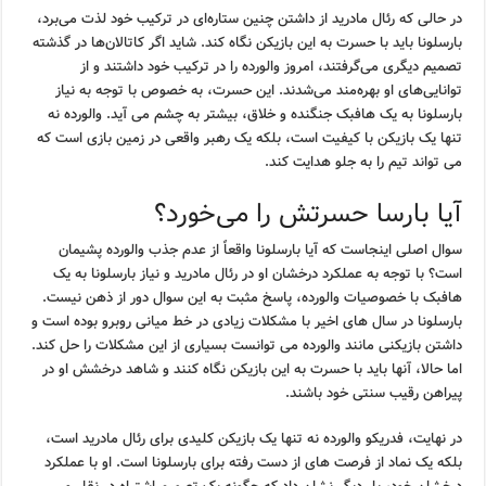
در حالی که رئال مادرید از داشتن چنین ستاره‌ای در ترکیب خود لذت می‌برد،
بارسلونا باید با حسرت به این بازیکن نگاه کند. شاید اگر کاتالان‌ها در گذشته
تصمیم دیگری می‌گرفتند، امروز والورده را در ترکیب خود داشتند و از
توانایی‌های او بهره‌مند می‌شدند. این حسرت، به خصوص با توجه به نیاز
بارسلونا به یک هافبک جنگنده و خلاق، بیشتر به چشم می آید. والورده نه
تنها یک بازیکن با کیفیت است، بلکه یک رهبر واقعی در زمین بازی است که
می تواند تیم را به جلو هدایت کند.
آیا بارسا حسرتش را می‌خورد؟
سوال اصلی اینجاست که آیا بارسلونا واقعاً از عدم جذب والورده پشیمان
است؟ با توجه به عملکرد درخشان او در رئال مادرید و نیاز بارسلونا به یک
هافبک با خصوصیات والورده، پاسخ مثبت به این سوال دور از ذهن نیست.
بارسلونا در سال های اخیر با مشکلات زیادی در خط میانی روبرو بوده است و
داشتن بازیکنی مانند والورده می توانست بسیاری از این مشکلات را حل کند.
اما حالا، آنها باید با حسرت به این بازیکن نگاه کنند و شاهد درخشش او در
پیراهن رقیب سنتی خود باشند.
در نهایت، فدریکو والورده نه تنها یک بازیکن کلیدی برای رئال مادرید است،
بلکه یک نماد از فرصت های از دست رفته برای بارسلونا است. او با عملکرد