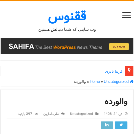
ققنوس
وب سایتی که شما دنبالش هستین
فریبا نادری
Home
Uncategorized
»
»
والورده
والورده
دی 24, 1403
Uncategorized
نظر بگذارین
397 بازدید