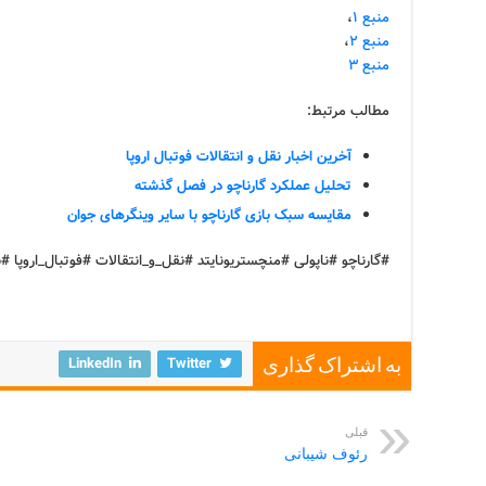
منبع ۱
،
منبع ۲
،
منبع ۳
مطالب مرتبط:
آخرین اخبار نقل و انتقالات فوتبال اروپا
تحلیل عملکرد گارناچو در فصل گذشته
مقایسه سبک بازی گارناچو با سایر وینگرهای جوان
#گارناچو #ناپولی #منچستریونایتد #نقل_و_انتقالات #فوتبال_اروپا 
LinkedIn
Twitter
به اشتراک گذاری
قبلی
رئوف شیبانی