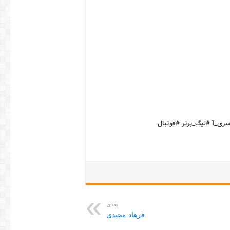
#سری_آ #لیگ_برتر #فوتبال
بعدی
فرهاد مجیدی