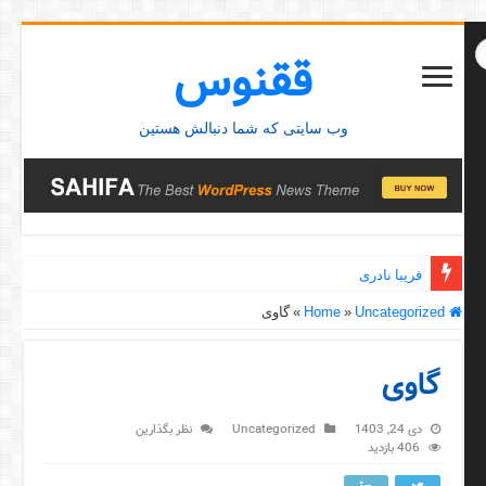
ققنوس
وب سایتی که شما دنبالش هستین
فریبا نادری
Home
Uncategorized
»
»
گاوی
گاوی
دی 24, 1403
Uncategorized
نظر بگذارین
406 بازدید