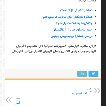
مطالب مرتبط:
تحلیل تاکتیکی ال‌کلاسیکو
عملکرد بازیکنان رئال مادرید در سوپرجام
واکنش‌ها به شکست بارسلونا
آینده بارسلونا پس از ال‌کلاسیکو
بررسی عملکرد وینیسیوس جونیور
#رئال_مادرید #بارسلونا #سوپرجام_اسپانیا #ال_کلاسیکو #فوتبال
#وینیسیوس_جونیور #لامین_یامال #ورزش #اخبار_ورزشی #قهرمانی
قبلی
آپارات اسپرت
بعدی
آنتن