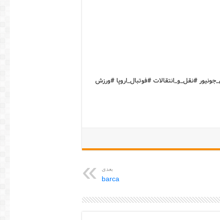
_جونیور #نقل_و_انتقالات #فوتبال_اروپا #ورزش
بعدی
barca