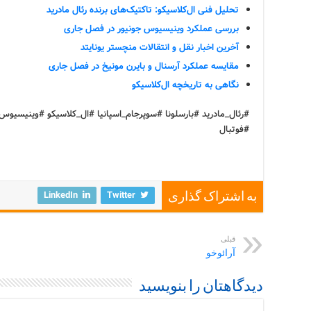
تحلیل فنی ال‌کلاسیکو: تاکتیک‌های برنده رئال مادرید
بررسی عملکرد وینیسیوس جونیور در فصل جاری
آخرین اخبار نقل و انتقالات منچستر یونایتد
مقایسه عملکرد آرسنال و بایرن مونیخ در فصل جاری
نگاهی به تاریخچه ال‌کلاسیکو
#رئال_مادرید #بارسلونا #سوپرجام_اسپانیا #ال_کلاسیکو #وینیسیوس
#فوتبال
LinkedIn
Twitter
به اشتراک گذاری
قبلی
آرائوخو
دیدگاهتان را بنویسید