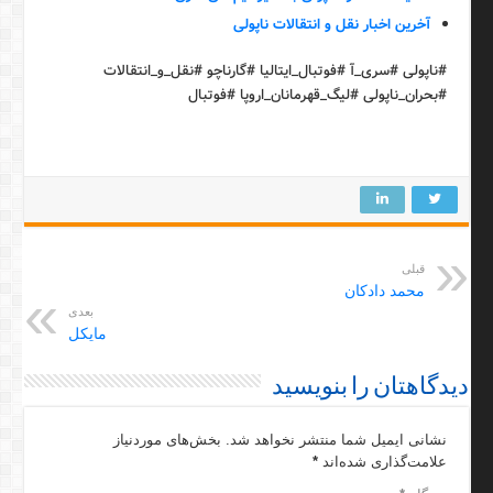
آخرین اخبار نقل و انتقالات ناپولی
#ناپولی #سری_آ #فوتبال_ایتالیا #گارناچو #نقل_و_انتقالات
#بحران_ناپولی #لیگ_قهرمانان_اروپا #فوتبال
قبلی
محمد دادکان
بعدی
مایکل
دیدگاهتان را بنویسید
نشانی ایمیل شما منتشر نخواهد شد.
بخش‌های موردنیاز
علامت‌گذاری شده‌اند
*