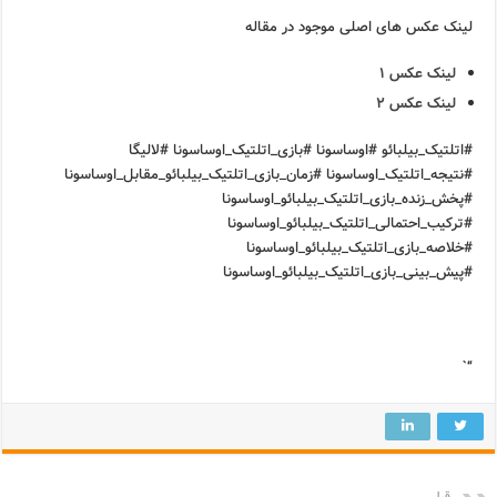
لینک عکس های اصلی موجود در مقاله
لینک عکس ۱
لینک عکس ۲
#اتلتیک_بیلبائو #اوساسونا #بازی_اتلتیک_اوساسونا #لالیگا
#نتیجه_اتلتیک_اوساسونا #زمان_بازی_اتلتیک_بیلبائو_مقابل_اوساسونا
#پخش_زنده_بازی_اتلتیک_بیلبائو_اوساسونا
#ترکیب_احتمالی_اتلتیک_بیلبائو_اوساسونا
#خلاصه_بازی_اتلتیک_بیلبائو_اوساسونا
#پیش_بینی_بازی_اتلتیک_بیلبائو_اوساسونا
“`
قبلی