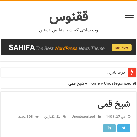
ققنوس
وب سایتی که شما دنبالش هستین
فریبا نادری
Home
Uncategorized
»
»
شیخ قمی
شیخ قمی
دی 27, 1403
Uncategorized
نظر بگذارین
398 بازدید