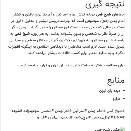
نتیجه گیری
ادعاهای
شیخ قمی
درباره تلاش های اسرائیل و آمریکا برای یافتن و کشتن
امام زمان (عج)، موضوعی است که نیازمند بررسی بیشتر و تحلیل دقیق تر
است. در حالی که برخی ممکن است این سخنان را جدی بگیرند، برخی دیگر
آن را صرفاً نظرات شخصی و بدون پشتوانه بدانند. به هر روی،
شیخ قمی
به
واسطه همین سخنان، به چهره ای بحث برانگیز در محافل مذهبی و سیاسی
تبدیل شده است. لازم است مخاطبان با دیدگاهی انتقادی به اینگونه اظهارات
بنگرند و به منابع معتبر برای کسب اطلاعات بیشتر مراجعه کنند.
برای مطالعه بیشتر به سایت های دیده بان ایران و فرارو مراجعه کنید.
منابع
دیده بان ایران
فرارو
#شیخ_قمی #امام_زمان #اسرائیل #آخرالزمان #محسن_مجتهدزاده #شیعه
#DNA #تونل_مخفی #برج_کعبه #دیده_بان_ایران #فرارو