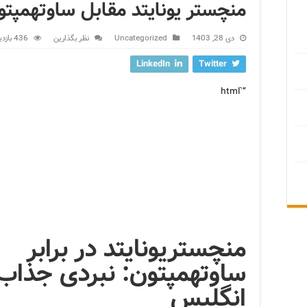
منچستر یونایتد مقابل ساوتهمپتو
دی 28, 1403
Uncategorized
نظر بگذارین
436 بازدید
LinkedIn
Twitter
“`html
منچستریونایتد در برابر
ساوتهمپتون: نبردی جذاب 
انگلیس