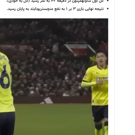
گل اول ساوتهمپتون در دقیقه ۴۲ به ثمر رسید (گل به خودی).
نتیجه نهایی بازی ۳ بر ۱ به نفع منچستریونایتد به پایان رسید.