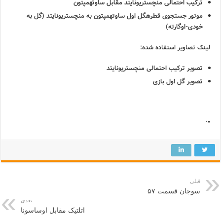
ترکیب احتمالی منچستریونایتد مقابل ساوتهمپتون
موتور جستجوی قطرهگل اول ساوتهمپتون به منچستریونایتد (گل به
خودی-اوگارته)
لینک تصاویر استفاده شده:
تصویر ترکیب احتمالی منچستریونایتد
تصویر گل اول بازی
“`
قبلی
سوجان قسمت ۵۷
بعدی
اتلتیک مقابل اوساسونا