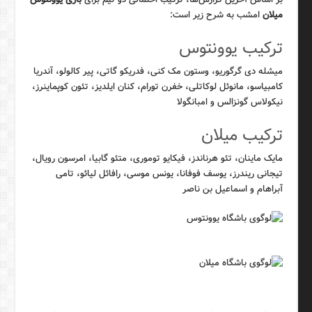
میلان
امشب به شرح زیر است:
ترکیب یوونتوس
میشله دی گرگوریو، وستون مک کنی، فدریکو گاتی، پیر کالولو، آندریا
کامبیاسو، مانوئل لوکاتلی، خفرن تورام، کنان ایلدیز، تئون کوپماینرز،
نیکولاس گونزالس و امبانگولا
ترکیب میلان
مایک ماینان، تئو هرناندز، فیکایو توموری، متئو گابیا، امرسون رویال،
تیجانی ریندرز، یوسف فوفانا، یونس موسی، رافائل لیائو، تامی
آبراهام و اسماعیل بن ناصر