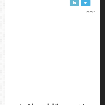
“`html