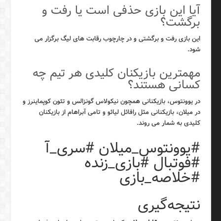
آیا این بازی حذفی است یا رفت و
برگشت؟
این بازی رفت و برگشتی و در چارچوب رقابت های لیگ برگزار می
شود.
مهمترین بازیکنان کلیدی هر تیم چه
کسانی هستند؟
در یوونتوس، بازیکنانی همچون نیکولاس گونزالس و تئون کوپماینرز و
در میلان، بازیکنانی مثل رافائل لیائو و تامی آبراهام از بازیکنان
کلیدی به شمار می روند.
#یوونتوس_میلان #سری_آ
#فوتبال #بازی_زنده
#خلاصه_بازی
نتیجه‌گیری