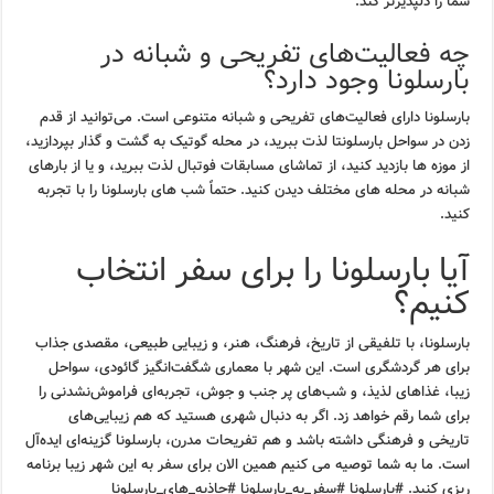
شما را دلپذیرتر کند.
چه فعالیت‌های تفریحی و شبانه در
بارسلونا وجود دارد؟
بارسلونا دارای فعالیت‌های تفریحی و شبانه متنوعی است. می‌توانید از قدم
زدن در سواحل بارسلونتا لذت ببرید، در محله گوتیک به گشت و گذار بپردازید،
از موزه ها بازدید کنید، از تماشای مسابقات فوتبال لذت ببرید، و یا از بارهای
شبانه در محله های مختلف دیدن کنید. حتماً شب های بارسلونا را با تجربه
کنید.
آیا بارسلونا را برای سفر انتخاب
کنیم؟
بارسلونا، با تلفیقی از تاریخ، فرهنگ، هنر، و زیبایی طبیعی، مقصدی جذاب
برای هر گردشگری است. این شهر با معماری شگفت‌انگیز گائودی، سواحل
زیبا، غذاهای لذیذ، و شب‌های پر جنب و جوش، تجربه‌ای فراموش‌نشدنی را
برای شما رقم خواهد زد. اگر به دنبال شهری هستید که هم زیبایی‌های
تاریخی و فرهنگی داشته باشد و هم تفریحات مدرن، بارسلونا گزینه‌ای ایده‌آل
است. ما به شما توصیه می کنیم همین الان برای سفر به این شهر زیبا برنامه
ریزی کنید. #بارسلونا #سفر_به_بارسلونا #جاذبه_های_بارسلونا