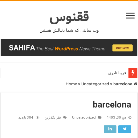
ققنوس
وب سایتی که شما دنبالش هستین
فریبا نادری
فریدونشهر
»
Uncategorized
»
barcelona
Home
barcelona
دی 30, 1403
Uncategorized
نظر بگذارین
304 بازدید