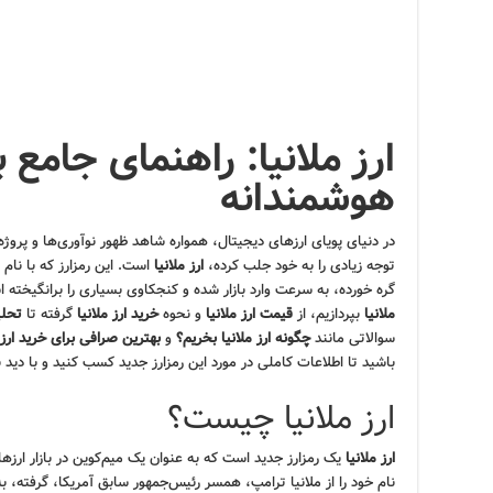
ارز ملانیا: راهنمای جامع 
هوشمندانه
در دنیای پویای ارزهای دیجیتال، همواره شاهد ظهور نوآوری‌ها و پروژه‌
توجه زیادی را به خود جلب کرده،
ارز ملانیا
است. این رمزارز که با نام
گره خورده، به سرعت وارد بازار شده و کنجکاوی بسیاری را برانگیخته 
ملانیا
بپردازیم، از
قیمت ارز ملانیا
و نحوه
خرید ارز ملانیا
گرفته تا
تحلی
سوالاتی مانند
چگونه ارز ملانیا بخریم؟
و
بهترین صرافی برای خرید ارز
باشید تا اطلاعات کاملی در مورد این رمزارز جدید کسب کنید و با دید 
ارز ملانیا چیست؟
ارز ملانیا
یک رمزارز جدید است که به عنوان یک میم‌کوین در بازار ارزه
نام خود را از ملانیا ترامپ، همسر رئیس‌جمهور سابق آمریکا، گرفته،