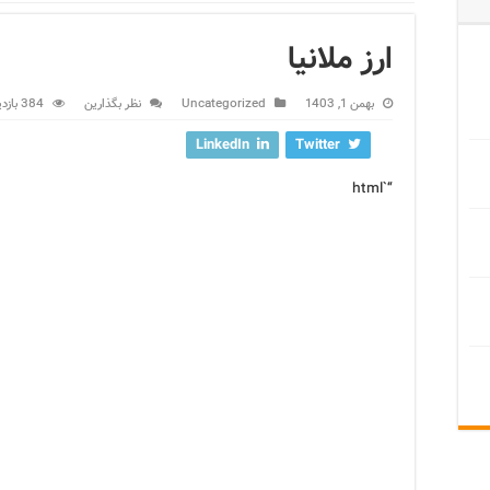
ارز ملانیا
بهمن 1, 1403
Uncategorized
نظر بگذارین
384 بازدید
LinkedIn
Twitter
“`html