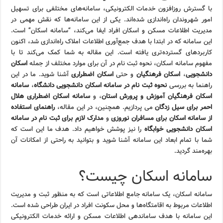
با گسترش روزافزون خدمات الکترونیکی، سامانه‌های مختلفی برای تسهیل
امور شهروندان راه‌اندازی شده‌اند. یکی از این سامانه‌ها که نقش مهمی در
مدیریت اطلاعات مسکن و اسکان افراد ایفا می‌کند، “سامانه اسکان” است.
این سامانه که در ابتدا با هدف جمع‌آوری اطلاعات املاک راه‌اندازی شد، اکنون
کاربردهای گسترده‌تری یافته است. این مقاله به شما کمک می‌کند تا با
مفهوم سامانه اسکان، نحوه ثبت نام در آن برای موارد مختلف از جمله
اسکان
دانشجویی
،
اسکان فرهنگیان
و حتی
اسکان اضطراری
آشنا شوید. ما در این
راهنما به بررسی
نحوه ثبت نام در سامانه اسکان دانشجویی دانشگاه
،
سامانه
اسکان فرهنگیان آموزش و پرورش استان
، و
سامانه اسکان اضطراری هلال
احمر برای سیل زدگان
می پردازیم. همچنین، در این مقاله،
راهنمای استفاده
از سامانه اسکان برای مسافران نوروزی
و
مدارک لازم برای ثبت نام در سامانه
اسکان دانشجویی خوابگاه
را نیز پوشش خواهیم داد. هدف ما این است که
شما با تمام ابعاد این سامانه آشنا شوید و بتوانید به راحتی از امکانات آن
بهره‌مند گردید.
سامانه اسکان چیست؟
سامانه اسکان، یک سامانه جامع اطلاعاتی است که به منظور ثبت و مدیریت
اطلاعات مربوط به اقامتگاه‌ها و محل سکونت افراد در ایران طراحی شده است.
این سامانه با هدف ساماندهی اطلاعات مسکن و ارائه خدمات الکترونیکی