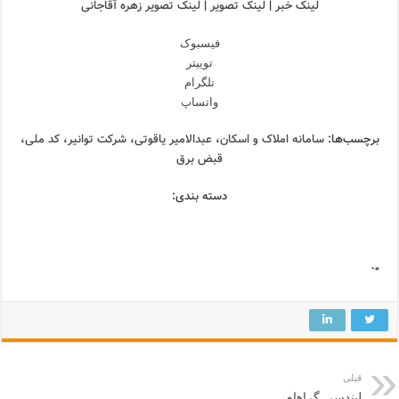
لینک خبر
|
لینک تصویر
|
لینک تصویر زهره آقاجانی
فیسبوک
توییتر
تلگرام
واتساپ
برچسب‌ها:
سامانه املاک و اسکان
،
عبدالامیر یاقوتی
،
شرکت توانیر
،
کد ملی
،
قبض برق
دسته بندی:
“`
قبلی
لیندسی گراهام