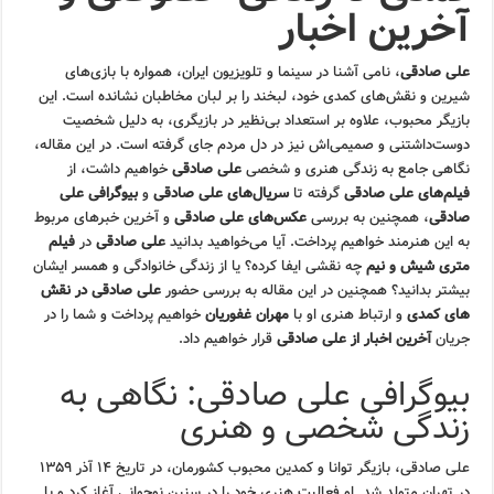
آخرین اخبار
علی صادقی
، نامی آشنا در سینما و تلویزیون ایران، همواره با بازی‌های
شیرین و نقش‌های کمدی خود، لبخند را بر لبان مخاطبان نشانده است. این
بازیگر محبوب، علاوه بر استعداد بی‌نظیر در بازیگری، به دلیل شخصیت
دوست‌داشتنی و صمیمی‌اش نیز در دل مردم جای گرفته است. در این مقاله،
نگاهی جامع به زندگی هنری و شخصی
علی صادقی
خواهیم داشت، از
فیلم‌های علی صادقی
گرفته تا
سریال‌های علی صادقی
و
بیوگرافی علی
صادقی
، همچنین به بررسی
عکس‌های علی صادقی
و آخرین خبرهای مربوط
به این هنرمند خواهیم پرداخت. آیا می‌خواهید بدانید
علی صادقی
در
فیلم
متری شیش و نیم
چه نقشی ایفا کرده؟ یا از زندگی خانوادگی و همسر ایشان
بیشتر بدانید؟ همچنین در این مقاله به بررسی حضور
علی صادقی در نقش
های کمدی
و ارتباط هنری او با
مهران غفوریان
خواهیم پرداخت و شما را در
جریان
آخرین اخبار از علی صادقی
قرار خواهیم داد.
بیوگرافی علی صادقی: نگاهی به
زندگی شخصی و هنری
علی صادقی، بازیگر توانا و کمدین محبوب کشورمان، در تاریخ ۱۴ آذر ۱۳۵۹
در تهران متولد شد. او فعالیت هنری خود را در سنین نوجوانی آغاز کرد و با