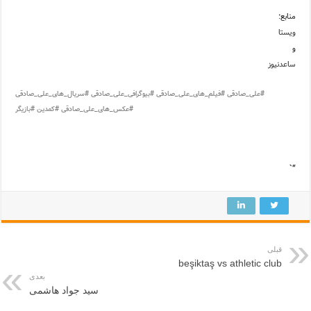
منابع:
ویستا
و
ساعدنیوز
#علی_صادقی #فیلم_های_علی_صادقی #بیوگرافی_علی_صادقی #سریال_های_علی_صادقی
#عکس_های_علی_صادقی #کمدین #بازیگر
“`
قبلی
beşiktaş vs athletic club
بعدی
سید جواد هاشمی