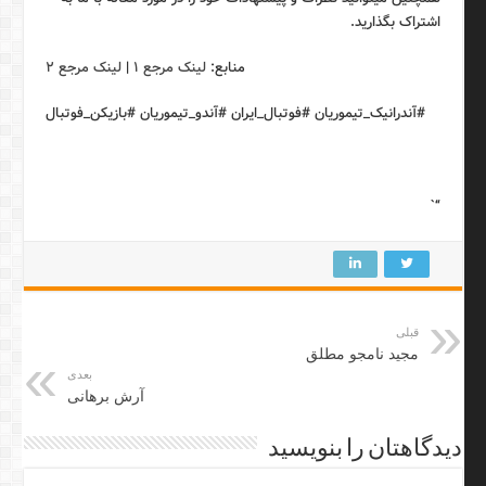
اشتراک بگذارید.
منابع:
لینک مرجع ۱
|
لینک مرجع ۲
#آندرانیک_تیموریان #فوتبال_ایران #آندو_تیموریان #بازیکن_فوتبال
“`
قبلی
مجید نامجو مطلق
بعدی
آرش برهانی
دیدگاهتان را بنویسید