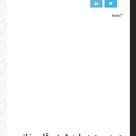
“`html