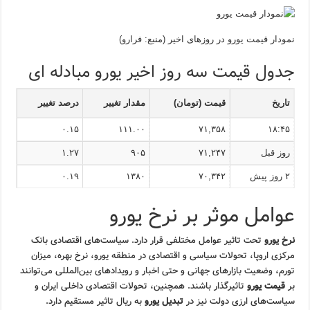
نمودار قیمت یورو در روزهای اخیر (منبع: فرارو)
جدول قیمت سه روز اخیر یورو مبادله ای
تاریخ
قیمت (تومان)
مقدار تغییر
درصد تغییر
۰.۱۵
۱۱۱.۰۰
۷۱,۳۵۸
۱۸:۴۵
روز قبل
۷۱,۲۴۷
۹۰۵
۱.۲۷
۲ روز پیش
۷۰,۳۴۲
۱۳۸۰
۰.۱۹
عوامل موثر بر نرخ یورو
نرخ یورو
تحت تاثیر عوامل مختلفی قرار دارد. سیاست‌های اقتصادی بانک
مرکزی اروپا، تحولات سیاسی و اقتصادی در منطقه یورو، نرخ بهره، میزان
تورم، وضعیت بازارهای جهانی و حتی اخبار و رویدادهای بین‌المللی می‌توانند
بر
قیمت یورو
تاثیرگذار باشند. همچنین، تحولات اقتصادی داخلی ایران و
سیاست‌های ارزی دولت نیز در
تبدیل یورو
به ریال تاثیر مستقیم دارد.