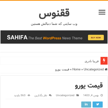
ققنوس
وب سایتی که شما دنبالش هستین
فریبا نادری
Home
Uncategorized
»
»
قیمت یورو
قیمت یورو
بهمن 4, 1403
Uncategorized
نظر بگذارین
363 بازدید