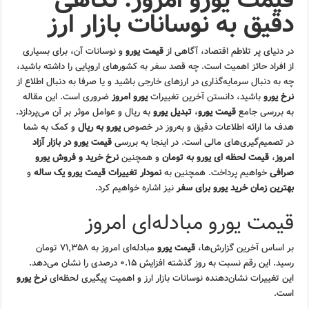
دقیق به نوسانات بازار ارز
در دنیای پر تلاطم اقتصاد، آگاهی از
قیمت یورو
و نوسانات آن، برای بسیاری
از افراد حائز اهمیت است. چه قصد سفر به کشورهای اروپایی را داشته باشید،
چه به دنبال سرمایه‌گذاری در ارزهای خارجی باشید و یا صرفا به دنبال اطلاع از
نرخ یورو
باشید، دانستن آخرین تغییرات
یورو امروز
ضروری است. این مقاله
به بررسی جامع
قیمت یورو
،
تبدیل یورو
به ریال و عوامل موثر بر آن می‌پردازد.
هدف ما ارائه اطلاعات دقیق و به‌روز در خصوص
یورو به ریال
و کمک به شما
در تصمیم‌گیری‌های مالی است. در اینجا به بررسی
قیمت یورو در بازار آزاد
امروز
،
قیمت لحظه ای یورو به تومان
و همچنین
نرخ خرید و فروش یورو
صرافی
خواهیم پرداخت. همچنین به
نمودار تغییرات قیمت یورو یک ساله
و
بهترین زمان خرید یورو برای سفر
نیز اشاره خواهیم کرد.
قیمت یورو مبادله‌ای امروز
بر اساس آخرین گزارش‌ها،
قیمت یورو
مبادله‌ای امروز به ۷۱,۳۵۸ تومان
رسید. این رقم نسبت به روز گذشته افزایش ۰.۱۵ درصدی را نشان می‌دهد.
این تغییرات نشان‌دهنده نوسانات بازار ارز و اهمیت پیگیری لحظه‌ای
نرخ یورو
است.