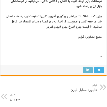
نوسانات بازار توجه کنید. با دانش و آگاهی کافی، می‌توانید از فرصت‌های
بازار ارز بهره‌مند شوید.
برای کسب اطلاعات بیشتر و پیگیری آخرین تغییرات قیمت ارز، به
منبع اصلی
خبر
مراجعه کنید و همچنین از اخبار به روز
ایمنا
و
دنیای اقتصاد
نیز غافل
نباشید. #قیمت_یورو #نرخ_یورو #یورو_امروز
منبع تصاویر: فرارو
“`
قبلی
فاینورد مقابل بایرن
بعدی
سوجان