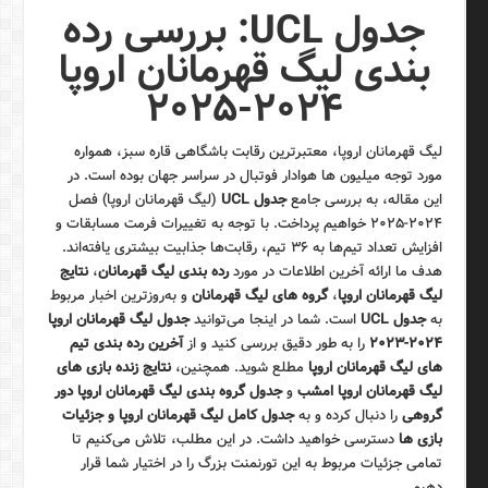
جدول UCL: بررسی رده
بندی لیگ قهرمانان اروپا
۲۰۲۴-۲۰۲۵
لیگ قهرمانان اروپا، معتبرترین رقابت باشگاهی قاره سبز، همواره
مورد توجه میلیون ها هوادار فوتبال در سراسر جهان بوده است. در
این مقاله، به بررسی جامع
جدول UCL
(لیگ قهرمانان اروپا) فصل
۲۰۲۴-۲۰۲۵ خواهیم پرداخت. با توجه به تغییرات فرمت مسابقات و
افزایش تعداد تیم‌ها به ۳۶ تیم، رقابت‌ها جذابیت بیشتری یافته‌اند.
هدف ما ارائه آخرین اطلاعات در مورد
رده بندی لیگ قهرمانان
،
نتایج
لیگ قهرمانان اروپا
،
گروه های لیگ قهرمانان
و به‌روزترین اخبار مربوط
به
جدول UCL
است. شما در اینجا می‌توانید
جدول لیگ قهرمانان اروپا
۲۰۲۴-۲۰۲۳
را به طور دقیق بررسی کنید و از
آخرین رده بندی تیم
های لیگ قهرمانان اروپا
مطلع شوید. همچنین،
نتایج زنده بازی های
لیگ قهرمانان اروپا امشب
و
جدول گروه بندی لیگ قهرمانان اروپا دور
گروهی
را دنبال کرده و به
جدول کامل لیگ قهرمانان اروپا و جزئیات
بازی ها
دسترسی خواهید داشت. در این مطلب، تلاش می‌کنیم تا
تمامی جزئیات مربوط به این تورنمنت بزرگ را در اختیار شما قرار
دهیم.