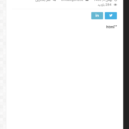
284 بازدید
“`html