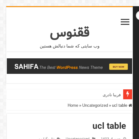
ققنوس
وب سایتی که شما دنبالش هستین
فریبا نادری
»
Uncategorized
»
ucl table
Home
ucl table
بهمن 4, 1403
Uncategorized
نظر بگذارین