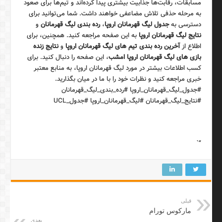
مسابقات، رقابت‌ها جذابیت بیشتری پیدا کرده‌اند و تیم‌ها برای صعود
به مرحله حذفی تلاش مضاعفی خواهند داشت. شما می‌توانید برای
دسترسی به
جدول لیگ قهرمانان اروپا
،
رده بندی لیگ قهرمانان
و
نتایج لیگ قهرمانان اروپا
به این صفحه مراجعه کنید. همچنین، برای
اطلاع از
آخرین رده بندی تیم های لیگ قهرمانان اروپا
و
نتایج زنده
بازی های لیگ قهرمانان اروپا امشب
، این صفحه را دنبال کنید. برای
کسب اطلاعات بیشتر در مورد لیگ قهرمانان اروپا، به منابع معتبر
خبری مراجعه کنید و نظرات خود را با ما در میان بگذارید.
#جدول_لیگ_قهرمانان_اروپا #رده_بندی_لیگ_قهرمانان
#نتایج_لیگ_قهرمانان #لیگ_قهرمانان_اروپا #جدول_UCL
“`
قبلی
مارکوس تورام
بعدی