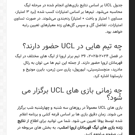
جدول UCL بر اساس نتایج بازی‌های انجام شده در مرحله لیگ
محاسبه می‌شود. تیم‌ها بر اساس امتیازات کسب شده (برد ۳ امتیاز،
مساوی ۱ امتیاز و باخت ۰ امتیاز) رده‌بندی می‌شوند. در صورت تساوی
امتیازات، تفاضل گل و سپس گل‌های زده معیارهای تعیین رتبه
خواهد بود.
چه تیم هایی در UCL حضور دارند؟
در فصل ۲۰۲۴-۲۰۲۵، ۳۶ تیم برتر اروپا از لیگ های مختلف در لیگ
قهرمانان اروپا حضور دارند. از جمله این تیم ها می توان به رئال
مادرید، منچسترسیتی، لیورپول، پاری سن ژرمن، بایرن مونیخ و
بارسلونا اشاره کرد.
چه زمانی بازی های UCL برگزار می
شود؟
بازی های UCL معمولاً در روزهای سه شنبه و چهارشنبه شب برگزار
می شوند. زمان دقیق بازی ها بر اساس قرعه کشی و برنامه اعلام
شده توسط یوفا تعیین می شود. شما می توانید برای اطلاع از
نتایج
زنده بازی های لیگ قهرمانان اروپا امشب
، به بخش های مربوطه در
این صفحه مراجعه کنید.