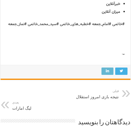
خبرآنلاین
میزان آنلاین
#خاتمی #امام_جمعه #خطبه_های_خاتمی #سید_محمد_خاتمی #نماز_جمعه
“`
قبلی
نتیجه بازی امروز استقلال
بعدی
لیگ امارات
دیدگاهتان را بنویسید