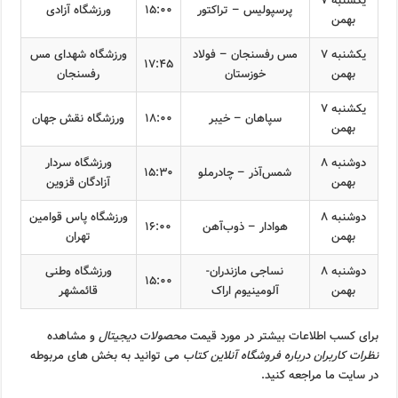
یکشنبه ۷
پرسپولیس – تراکتور
۱۵:۰۰
ورزشگاه آزادی
بهمن
یکشنبه ۷
مس رفسنجان – فولاد
ورزشگاه شهدای مس
۱۷:۴۵
بهمن
خوزستان
رفسنجان
یکشنبه ۷
سپاهان – خیبر
۱۸:۰۰
ورزشگاه نقش جهان
بهمن
دوشنبه ۸
ورزشگاه سردار
شمس‌آذر – چادرملو
۱۵:۳۰
بهمن
آزادگان قزوین
دوشنبه ۸
ورزشگاه پاس قوامین
هوادار – ذوب‌آهن
۱۶:۰۰
بهمن
تهران
دوشنبه ۸
نساجی مازندران-
ورزشگاه وطنی
۱۵:۰۰
بهمن
آلومینیوم اراک
قائمشهر
برای کسب اطلاعات بیشتر در مورد قیمت
محصولات دیجیتال
و مشاهده
نظرات کاربران درباره فروشگاه آنلاین کتاب
می توانید به بخش های مربوطه
در سایت ما مراجعه کنید.