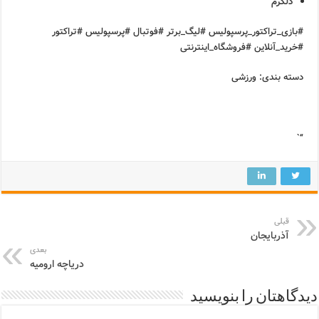
دلگرم
#بازی_تراکتور_پرسپولیس #لیگ_برتر #فوتبال #پرسپولیس #تراکتور
#خرید_آنلاین #فروشگاه_اینترنتی
دسته بندی: ورزشی
“`
قبلی
آذربایجان
بعدی
دریاچه ارومیه
دیدگاهتان را بنویسید