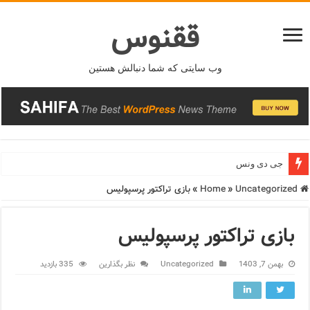
ققنوس
وب سایتی که شما دنبالش هستین
قیمت طلای ۱۸عیار ۲۵ فروردین ۱۴۰۴
جی دی ونس
Home
Uncategorized
»
»
بازی تراکتور پرسپولیس
بازی تراکتور پرسپولیس
بهمن 7, 1403
Uncategorized
نظر بگذارین
335 بازدید