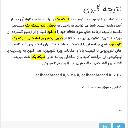
نتیجه گیری
با استفاده از تلوبیون، دسترسی به
شبکه یک
و برنامه های متنوع آن بسیار
آسان شده است. شما می‌توانید به راحتی به
پخش زنده شبکه یک
دسترسی
داشته باشید، برنامه های مورد علاقه خود را
دانلود
کنید و از آرشیو گسترده آن
بهره‌مند شوید. علاوه بر این، با اطلاع از
جدول پخش برنامه های شبکه یک
تلوبیون
، هیچ برنامه ای را از دست نخواهید داد. برای لذت بردن از برنامه
های تلویزیونی با کیفیت بالا و امکانات ویژه تلوبیون، هم اکنون به وبسایت یا
اپلیکیشن آن مراجعه کنید و از تماشای برنامه های
شبکه یک
لذت ببرید.
#تلوبیون #شبکه_یک #پخش_زنده #برنامه_تلویزیونی
منابع:
safheeghtesad.ir
,
vista.ir
,
safheeghtesad.ir
تمامی حقوق محفوظ است.
“`