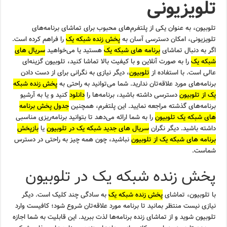
تلویزیونی
تلوبیون، به عنوان یکی از پلتفرم‌های محبوب برای تماشای برنامه‌های
تلویزیونی، امکان دسترسی آسان به
پخش زنده شبکه یک
را فراهم کرده است.
اگر به دنبال تماشای
برنامه های شبکه یک
هستید یا می‌خواهید
سریال های
شبکه یک
را به صورت آنلاین و با کیفیت بالا تماشا کنید، تلوبیون گزینه‌ای
عالی است. با استفاده از
تلوبیون
، دیگر نیازی به نگرانی برای از دست دادن
برنامه‌های مورد علاقه‌تان ندارید. شما می‌توانید به راحتی به
پخش زنده شبکه
یک از تلوبیون
دسترسی داشته باشید، برنامه‌ها را
دانلود
کنید و یا به آرشیو
برنامه‌های گذشته مراجعه نمایید. این پلتفرم، همچنین
جدول پخش برنامه
های شبکه یک تلوبیون
را به شما ارائه می‌دهد تا بتوانید برنامه‌ریزی مناسبی
داشته باشید. دیگر نگران
سریال های جدید شبکه یک در تلوبیون
یا
بازپخش
برنامه های شبکه یک از تلوبیون
نباشید، چون همه چیز به راحتی در دسترس
شماست.
پخش زنده شبکه یک در تلوبیون
با تلوبیون، تماشای
پخش زنده شبکه یک
به سادگی چند کلیک است. دیگر
نیازی نیست منتظر بمانید تا برنامه مورد علاقه‌تان شروع شود؛ کافیست وارد
تلوبیون شوید و از تماشای زنده برنامه‌ها لذت ببرید. این قابلیت به شما اجازه