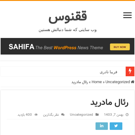
ققنوس
وب سایتی که شما دنبالش هستین
فریبا نادری
فریدونشهر
Home
Uncategorized
»
»
رئال مادرید
رئال مادرید
بهمن 7, 1403
Uncategorized
نظر بگذارین
400 بازدید