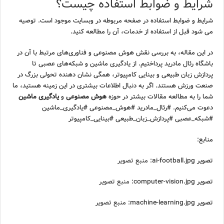
شرایط و ضوابط استفاده چیست؟
شرایط و ضوابط استفاده در صفحه مربوطه در وبسایت موجود است. توصیه
می شود قبل از استفاده از خدمات، آن را مطالعه کنید.
در این مقاله، به بررسی نقش هوش مصنوعی و فناوری‌های مرتبط با آن در
باشگاه رئال مادرید پرداختیم. از یادگیری ماشین و شبکه‌های عصبی تا
پردازش زبان طبیعی و بینایی کامپیوتر، همگی نشان دهنده تحولی بزرگ در
صنعت ورزش هستند. اگر به دنبال اطلاعات بیشتری در این زمینه هستید، ما
شما را به مطالعه مقالات بیشتر در حوزه
هوش مصنوعی
و
یادگیری ماشین
دعوت می‌کنیم. #رئال_مادرید #هوش_مصنوعی #یادگیری_ماشین
#شبکه_عصبی #پردازش_زبان_طبیعی #بینایی_کامپیوتر
منابع:
تصویر ai-football.jpg:
منبع تصویر
تصویر computer-vision.jpg:
منبع تصویر
تصویر machine-learning.jpg:
منبع تصویر