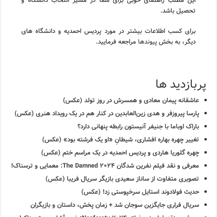
این مطلب راهنمای خوبی برای شما در مسیر انتخاب دانشگاه و
تحصیل باشد.
برای کسب اطلاعات بیشتر در مورد پردیس احمدیه و دانشگاه های
دیگر، به بخش
پیوندها
مراجعه فرمایید.
پربازدید ها
عاشقانه پیمان معادی و همسرش در روز تولد (عکس)
پارسا پیروزفر و هدی زین‌العابدین در کنار هم در یک رویداد هنری (عکس)
باراک اوباما با جنیفر آنیستون رابطه پنهانی دارد؟
تغییر چهره بهاره افشاری، شیطانِ «او یک فرشته بود» (عکس)
چهره گلوریا هاردی و پردیس احمدیه در یک مراسم ختم (عکس)
معرفی و نقد فیلم نفرین شدگان ۲۰۲۴ The Damned: معمایی و ترسناک!
تصویری متفاوت از ساناز سعیدی بازیگر سریال فریبا (عکس)
حدیث فولادوند استایل سرخپوستی زد! (عکس)
سریال فراری جایگزین سوجان شد + زمان پخش، داستان و بازیگران