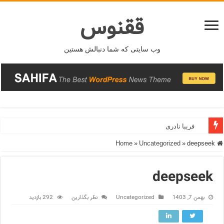
ققنوس
وب سایتی که شما دنبالش هستین
فریبا نادری
»
Uncategorized
»
deepseek
Home
deepseek
بهمن 7, 1403
Uncategorized
نظر بگذارین
292 بازدید