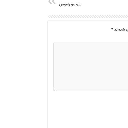
سرخیو راموس
 شده‌اند
*