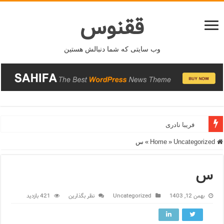
ققنوس
وب سایتی که شما دنبالش هستین
فریبا نادری
فریدونشهر
Home
Uncategorized
»
»
س
س
بهمن 12, 1403
Uncategorized
نظر بگذارین
421 بازدید