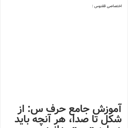
اختصاصی ققنوس :
آموزش جامع حرف س: از
شکل تا صدا، هر آنچه باید