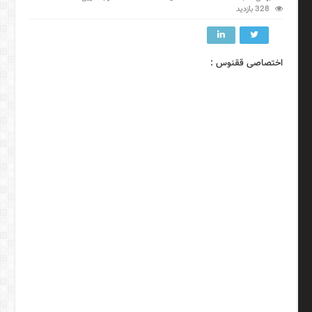
328 بازدید
اختصاصی ققنوس :