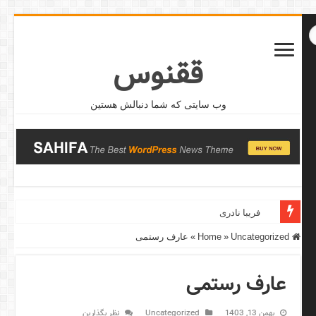
ققنوس
وب سایتی که شما دنبالش هستین
فریبا نادری
Home
Uncategorized
»
»
عارف رستمی
عارف رستمی
بهمن 13, 1403
Uncategorized
نظر بگذارین