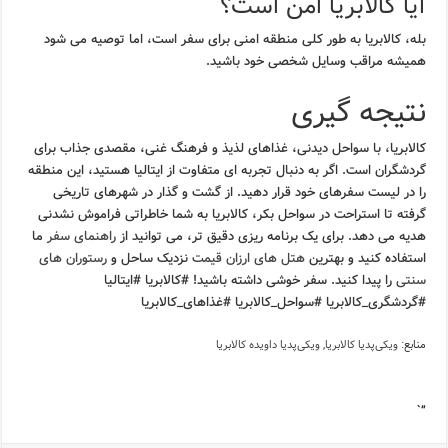
آیا کالابریا امن است؟
بله، کالابریا به طور کلی منطقه امنی برای سفر است، اما توصیه می شود
همیشه مراقب وسایل شخصی خود باشید.
نتیجه گیری
کالابریا، با سواحل دیدنی، غذاهای لذیذ و فرهنگ غنی، مقصدی جذاب برای
گردشگران است. اگر به دنبال تجربه ای متفاوت از ایتالیا هستید، این منطقه
را در لیست سفرهای خود قرار دهید. از گشت و گذار در شهرهای تاریخی
گرفته تا استراحت در سواحل بکر، کالابریا به شما خاطراتی فراموش نشدنی
هدیه می دهد. برای یک برنامه ریزی دقیق تر، می توانید از
راهنمای سفر
ما
استفاده کنید و بهترین
هتل های ارزان قیمت
نزدیک ساحل و
رستوران های
سنتی
را پیدا کنید. سفر خوشی داشته باشید! #کالابریا #ایتالیا
#گردشگری_کالابریا #سواحل_کالابریا #غذاهای_کالابریا
منابع:
ویکی‌پدیا کالابریا
,
ویکی‌پدیا داویده کالابریا
“`