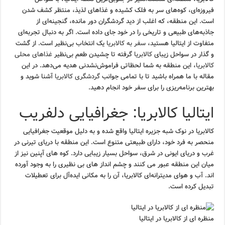
فیروزه‌ای، کوه‌های سر به فلک کشیده و غذاهای لذیذ، منتظر کشف شدن
است. این منطقه، که اغلب از دید گردشگران دور مانده، گنجینه‌ای از
جاذبه‌های طبیعی و تاریخی را در خود جای داده است. اگر به دنبال تجربه‌ای
متفاوت از ایتالیا هستید،
سفر به کالابریا
یک انتخاب بی‌نظیر است. از گشت
و گذار در سواحل زیبای
کالابریا
گرفته تا چشیدن طعم بی‌نظیر
غذاهای محلی
کالابریا
، این منطقه به شما لحظاتی فراموش‌نشدنی هدیه می‌دهد. در این
مقاله با ما همراه باشید تا با تمامی جوانب
گردشگری کالابریا
آشنا شوید و
بهترین برنامه‌ریزی را برای سفر خود انجام دهید.
ایتالیا کالابریا: جغرافیایی دلفریب
کالابریا در نوک شبه جزیره ایتالیا واقع شده و به دلیل موقعیت جغرافیایی
منحصر به فرد خود، دارای طبیعتی متنوع است. این منطقه با دریای تیرنی در
غرب و دریای ایونی در شرق، سواحل بسیار زیبایی دارد. کوه های آپنین نیز از
میان این منطقه عبور می کنند و چشم انداز های بی نظیری را به وجود آورده
اند. آب و هوای مدیترانه‌ای کالابریا، آن را به مکانی ایده‌آل برای تعطیلات
تبدیل کرده است.
منظره ای از کالابریا در ایتالیا