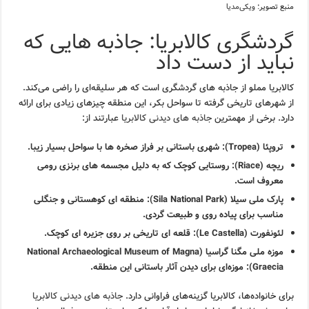
منبع تصویر:
ویکی‌مدیا
گردشگری کالابریا: جاذبه هایی که
نباید از دست داد
کالابریا مملو از جاذبه های گردشگری است که هر سلیقه‌ای را راضی می‌کند.
از شهرهای تاریخی گرفته تا سواحل بکر، این منطقه چیزهای زیادی برای ارائه
دارد. برخی از مهمترین
جاذبه های دیدنی کالابریا
عبارتند از:
تروپئا (Tropea):
شهری باستانی بر فراز صخره ها با سواحل بسیار زیبا.
ریچه (Riace):
روستایی کوچک که به دلیل مجسمه های برنزی رومی
معروف است.
پارک ملی سیلا (Sila National Park):
منطقه ای کوهستانی و جنگلی
مناسب برای پیاده روی و طبیعت گردی.
لئونفورت (Le Castella):
قلعه ای تاریخی بر روی جزیره ای کوچک.
موزه ملی مگنا گراسیا (National Archaeological Museum of Magna
Graecia):
موزه‌ای برای دیدن آثار باستانی این منطقه.
برای خانواده‌ها، کالابریا گزینه‌های فراوانی دارد.
جاذبه های دیدنی کالابریا