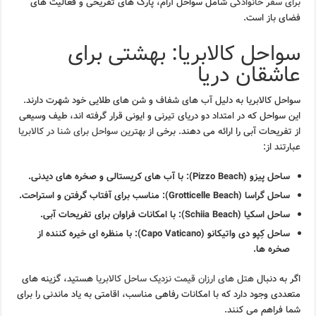
برای سفر خانوادگی
شامل سواحل آرام، پارک های تفریحی و فعالیت های
فضای باز است.
سواحل کالابریا: بهشتی برای
عاشقان دریا
سواحل کالابریا به دلیل آب های شفاف و شن های طلایی خود شهرت دارند.
این سواحل که در امتداد دو دریای تیرنی و ایونی قرار گرفته اند، طیف وسیعی
از تفریحات آبی را ارائه می دهند. برخی از
بهترین سواحل برای شنا در کالابریا
عبارتند از:
ساحل پیزو (Pizzo Beach):
با آب های کریستالی و صخره های دیدنی.
ساحل گراسا (Grotticelle Beach):
مناسب برای آفتاب گرفتن و استراحت.
ساحل اسکیا (Schiia Beach):
با امکانات فراوان برای تفریحات آبی.
ساحل کِپو دی واتیکانو (Capo Vaticano):
با منظره ای خیره کننده از
صخره ها.
اگر به دنبال
هتل های ارزان قیمت نزدیک ساحل کالابریا
هستید، گزینه های
متعددی وجود دارد که با امکانات رفاهی مناسب، اقامتی به یاد ماندنی را برای
شما فراهم می کنند.