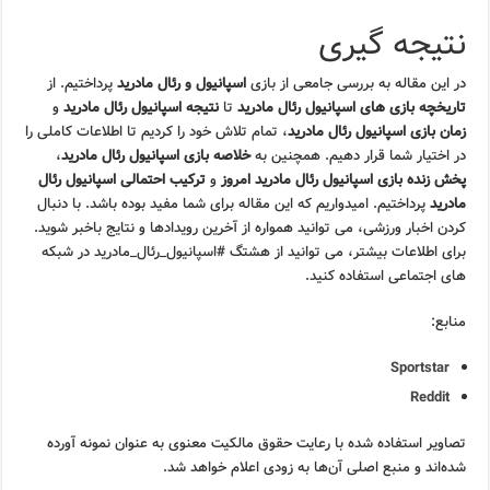
نتیجه گیری
در این مقاله به بررسی جامعی از بازی
اسپانیول و رئال مادرید
پرداختیم. از
تاریخچه بازی های اسپانیول رئال مادرید
تا
نتیجه اسپانیول رئال مادرید
و
زمان بازی اسپانیول رئال مادرید
، تمام تلاش خود را کردیم تا اطلاعات کاملی را
در اختیار شما قرار دهیم. همچنین به
خلاصه بازی اسپانیول رئال مادرید
،
پخش زنده بازی اسپانیول رئال مادرید امروز
و
ترکیب احتمالی اسپانیول رئال
مادرید
پرداختیم. امیدواریم که این مقاله برای شما مفید بوده باشد. با دنبال
کردن اخبار ورزشی، می توانید همواره از آخرین رویدادها و نتایج باخبر شوید.
برای اطلاعات بیشتر، می توانید از هشتگ #اسپانیول_رئال_مادرید در شبکه
های اجتماعی استفاده کنید.
منابع:
Sportstar
Reddit
تصاویر استفاده شده با رعایت حقوق مالکیت معنوی به عنوان نمونه آورده
شده‌اند و منبع اصلی آن‌ها به زودی اعلام خواهد شد.