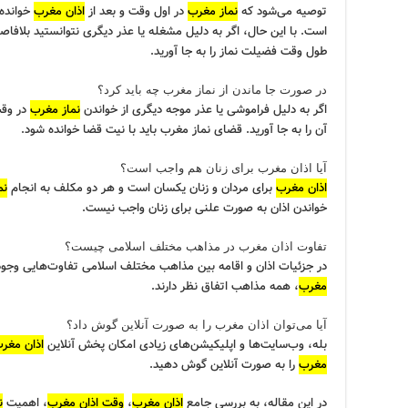
توصیه می‌شود که
نماز مغرب
در اول وقت و بعد از
اذان مغرب
خوانده 
است. با این حال، اگر به دلیل مشغله یا عذر دیگری نتوانستید بلافاصل
طول وقت فضیلت نماز را به جا آورید.
در صورت جا ماندن از نماز مغرب چه باید کرد؟
اگر به دلیل فراموشی یا عذر موجه دیگری از خواندن
نماز مغرب
در وقت
آن را به جا آورید. قضای نماز مغرب باید با نیت قضا خوانده شود.
آیا اذان مغرب برای زنان هم واجب است؟
اذان مغرب
برای مردان و زنان یکسان است و هر دو مکلف به انجام
نم
خواندن اذان به صورت علنی برای زنان واجب نیست.
تفاوت اذان مغرب در مذاهب مختلف اسلامی چیست؟
در جزئیات اذان و اقامه بین مذاهب مختلف اسلامی تفاوت‌هایی وجود د
مغرب
، همه مذاهب اتفاق نظر دارند.
آیا می‌توان اذان مغرب را به صورت آنلاین گوش داد؟
بله، وب‌سایت‌ها و اپلیکیشن‌های زیادی امکان پخش آنلاین
اذان مغر
مغرب
را به صورت آنلاین گوش دهید.
در این مقاله، به بررسی جامع
اذان مغرب
،
وقت اذان مغرب
، اهمیت
ن