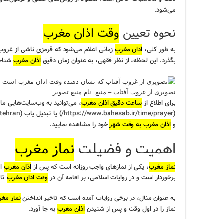
می‌شود.
نحوه تعیین
وقت اذان مغرب
به طور کلی،
اذان مغرب
زمانی اعلام می‌شود که قرمزیِ ناشی از غروب
بگذرد. این لحظه، از نظر فقهی، به عنوان زمان دقیق
اذان مغرب
شناخت
تصویری از غروب آفتاب – منبع: نام منبع تصویر
برای اطلاع از
ساعت دقیق اذان مغرب
، می‌توانید به وب‌سایت‌هایی ما
(
https://www.bahesab.ir/time/prayer/
) یا تبدیل یاب (
tehran/
و
اذان مغرب به وقت شهر
خود را مشاهده نمایید.
اهمیت و فضیلت
نماز مغرب
نماز مغرب
، یکی از نمازهای واجب روزانه است که پس از
اذان مغرب
اق
برخوردار است و در روایات اسلامی، بر اقامه آن در
وقت اذان مغرب
تاک
به عنوان مثال، در برخی روایات آمده است که تاخیر انداختن
نماز مغ
نماز را در اول وقت و پس از شنیدن
اذان مغرب
به جا آورد.