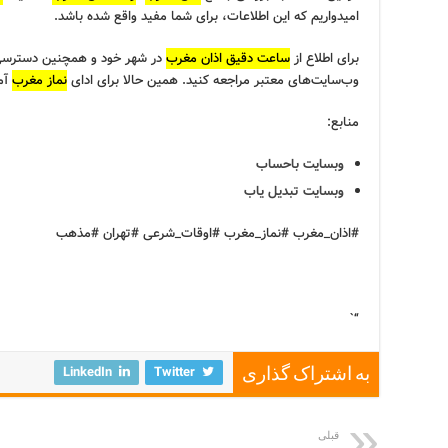
امیدواریم که این اطلاعات، برای شما مفید واقع شده باشد.
برای اطلاع از
ساعت دقیق اذان مغرب
در شهر خود و همچنین دسترسی 
وب‌سایت‌های معتبر مراجعه کنید. همین حالا برای ادای
نماز مغرب
آم
منابع:
وبسایت باحساب
وبسایت تبدیل یاب
#اذان_مغرب #نماز_مغرب #اوقات_شرعی #تهران #مذهب
“`
LinkedIn
Twitter
به اشتراک گذاری
قبلی