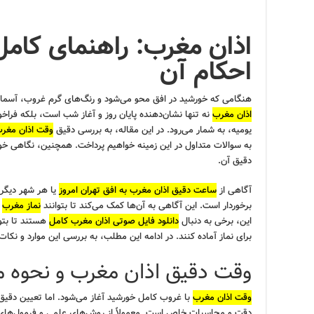
اذان مغرب: راهنمای کامل
احکام آن
هنگامی که خورشید در افق محو می‌شود و رنگ‌های گرم غروب، آسما
اذان مغرب
نه تنها نشان‌دهنده پایان روز و آغاز شب است، بلکه فراخو
یومیه، به شمار می‌رود. در این مقاله، به بررسی دقیق
وقت اذان مغر
به سوالات متداول در این زمینه خواهیم پرداخت. همچنین، نگاهی خ
دقیق آن.
آگاهی از
ساعت دقیق اذان مغرب به افق تهران امروز
یا هر شهر دیگری
برخوردار است. این آگاهی به آن‌ها کمک می‌کند تا بتوانند
نماز مغرب
ر
این، برخی به دنبال
دانلود فایل صوتی اذان مغرب کامل
هستند تا بتوا
برای نماز آماده کنند. در ادامه این مطلب، به بررسی این موارد و نکا
وقت دقیق اذان مغرب و نحوه 
وقت اذان مغرب
با غروب کامل خورشید آغاز می‌شود. اما تعیین دقیق 
دقت و محاسبات خاص است. معمولاً از روش‌های علمی و فرمول‌های