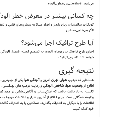
می‌شود. #سلامت_در_هوای_آلوده
چه کسانی بیشتر در معرض خطر آلودگ
کودکان، سالمندان، زنان باردار و افراد مبتلا به بیماری‌های قلبی و
#گروه_های_حساس
آیا طرح ترافیک اجرا می‌شود؟
اجرای طرح ترافیک در روزهای آلوده، به تصمیم کمیته اضطرار آلودگی 
خواهد شد. #طرح_ترافیک
نتیجه گیری
همانطور که دیدیم،
هوای تهران امروز
و
آلودگی هوا
یکی از مهم‌ترین 
اطلاع از
وضعیت هوا
،
شاخص آلودگی
و رعایت توصیه‌های بهداشتی، می
کاست. به یاد داشته باشید که اطلاع‌رسانی و آگاهی‌بخشی در مورد
کیف
وظیفه همگانی است. برای اطلاع از آخرین اخبار و اطلاعات مربوط به
ه
اطلاعات را با دیگران به اشتراک بگذارید. هم‌اکنون با به اشتراک گذ
خود کمک کنید.