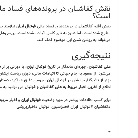
نقش کفاشیان در پرونده‌های فساد مالی
است؟
نقش آقای
کفاشیان
در پرونده‌های فساد مالی
فوتبال ایران
نیازمند بر
مطرح شده است، اما هنوز به طور کامل اثبات نشده است. بررسی‌های
می‌تواند به روشن شدن این موضوع کمک کند.
نتیجه‌گیری
علی کفاشیان
، چهره‌ای ماندگار در تاریخ
فوتبال ایران
، با دورانی پر از
می‌شود. از صعود به جام جهانی تا اتهامات مالی، دوران ریاست ایشا
بهتر از تاثیرگذاری ایشان بر
فوتبال ایران
، بررسی دقیق عملکرد، دستاو
اطلاع از
آخرین اخبار مربوط به علی کفاشیان و فوتبال
می توانید به م
برای کسب اطلاعات بیشتر در مورد وضعیت
فوتبال ایران
و اخبار مربو
#کفاشیان #فوتبال_ایران #فدراسیون_فوتبال #اخبارورزشی
“`