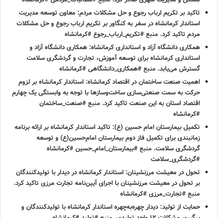
تاکید بر تکریم ارباب رجوع و حل مشکلات مردم:
معاون توسعه مدیریت
استاندار کرمانشاه در سفر به کنگاور بر تکریم ارباب رجوع و حل مشکلات
مردم تاکید کرد.
منبع
#تکریم_ارباب_رجوع #کرمانشاه
همکاری دانشگاه آزاد و استانداری کرمانشاه:
همکاری دانشگاه آزاد و
استانداری کرمانشاه برای توسعه آموزش، تجارت و گردشگری سلامت
گسترش می‌یابد.
منبع
#همکاری_دانشگاهی #کرمانشاه
اهمیت صنعت ساختمان در اقتصاد کرمانشاه:
استاندار کرمانشاه بر لزوم
حرکت به سمت صنعتی‌سازی ساخت‌وسازها با توجه به وابستگی یک چهارم
اقتصاد استان به این صنعت تاکید کرد.
منبع
#صنعت_ساختمان
#کرمانشاه
تکمیل بیمارستان امام حسین (ع):
تاکید استاندار کرمانشاه بر ارائه برنامه
زمانبندی برای تکمیل فاز دوم بیمارستان امام‌حسین(ع) و توسعه
گردشگری سلامت.
منبع
#بیمارستان_امام_حسین #کرمانشاه
#گردشگری_سلامت
تحول در معیشت مرزنشینان:
استاندار کرمانشاه در دیدار با تولیدکنندگان
بر تحول در معیشت مرزنشینان با اجرای آیین‌نامه تجارت مرزی تاکید کرد.
منبع
#تجارت_مرزی #کرمانشاه
حمایت از تولید:
دیدار چهره‌به‌چهره استاندار کرمانشاه با تولیدکنندگان و
پیگیری مشکلات ۱۲ واحد تولیدی.
منبع
#تولید #کرمانشاه