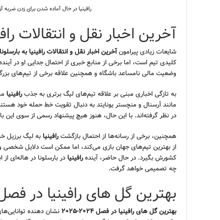
رافینیا در حال آماده شدن برای زدن ضربه آز
آخرین اخبار نقل و انتقالات رافین
شایعات زیادی پیرامون
آخرین اخبار نقل و انتقالات رافینیا به بارسلونا
کلیدی تیم است، اما برخی از منابع خبری از احتمال جدایی او در آیند
وضعیت مالی نامساعد باشگاه و همچنین علاقه برخی از تیم‌های بزرگ 
به تازگی اخباری مبنی بر علاقه تیم‌های لیگ برتری به جذب
رافینیا
منت
مانند آرسنال و منچستر یونایتد به دنبال تقویت خط حمله خود هستن
در نظر گرفته‌اند. با این حال، هنوز هیچ پیشنهاد رسمی از سوی این باش
همچنین، برخی از رسانه‌ها از احتمال بازگشت
رافینیا
به لیگ برزیل خبر
از بهترین تیم‌های جهان بازی می‌کند، اما ممکن است دلایل شخصی و
کشورش بگیرد. در حال حاضر، آینده
رافینیا
در بارسلونا در هاله‌ای از ا
چه تصمیمی خواهد گرفت.
بهترین گل های رافینیا در فصل ۲۰۲۴-۰۲۵
بهترین گل های رافینیا در فصل ۲۰۲۴-۲۰۲۵
نشان دهنده توانایی‌های