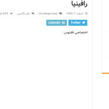
رافینیا
اسفند 7, 1403
Uncategorized
نظر بگذارین
609 بازدید
LinkedIn
Twitter
اختصاصی ققنوس :