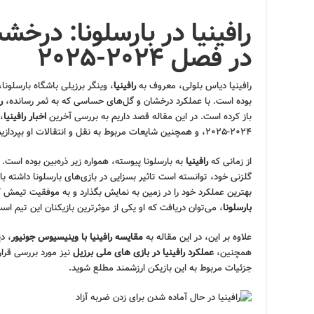
رافینیا در بارسلونا: درخ
در فصل ۲۰۲۴-۲۰۲۵
رافینیا دیاس بلولی، معروف به
رافینیا
، وینگر برزیلی باشگاه بارسلونا
بوده است. با عملکرد درخشان و گل‌های حساسی که به ثمر رسانده،
ر
باز کرده است. در این مقاله قصد داریم به بررسی آخرین
اخبار رافینیا
،
۲۰۲۴-۲۰۲۵، و همچنین شایعات مربوط به نقل و انتقالات او بپردازیم.
از زمانی که
رافینیا
به بارسلونا پیوسته، همواره زیر ذره‌بین بوده است. ا
گلزنی خود، توانسته است تاثیر بسزایی در بازی‌های بارسلونا داشته ب
بهترین عملکرد خود را در زمین به نمایش بگذارد و به موفقیت تیمش 
بارسلونا
، می‌توان دریافت که او یکی از موثرترین بازیکنان این تیم اس
علاوه بر این، در این مقاله به
مقایسه رافینیا با وینیسیوس جونیور
، د
همچنین،
عملکرد رافینیا در بازی های ملی برزیل
نیز مورد بررسی قرار
جزئیات مربوط به این بازیکن ارزشمند مطلع شوید.