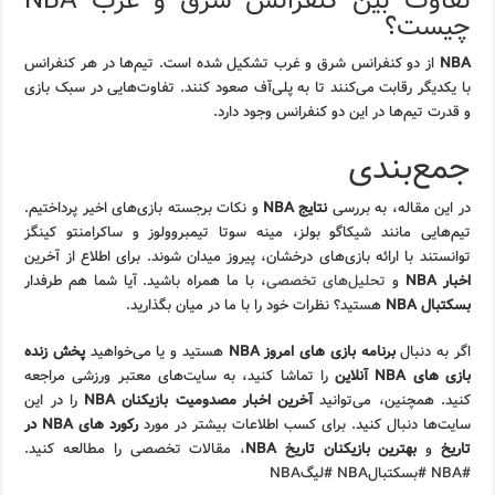
تفاوت بین کنفرانس شرق و غرب NBA
چیست؟
NBA
از دو کنفرانس شرق و غرب تشکیل شده است. تیم‌ها در هر کنفرانس
با یکدیگر رقابت می‌کنند تا به پلی‌آف صعود کنند. تفاوت‌هایی در سبک بازی
و قدرت تیم‌ها در این دو کنفرانس وجود دارد.
جمع‌بندی
در این مقاله، به بررسی
نتایج NBA
و نکات برجسته بازی‌های اخیر پرداختیم.
تیم‌هایی مانند شیکاگو بولز، مینه سوتا تیمبروولوز و ساکرامنتو کینگز
توانستند با ارائه بازی‌های درخشان، پیروز میدان شوند. برای اطلاع از آخرین
اخبار NBA
و
تحلیل‌های تخصصی
، با ما همراه باشید. آیا شما هم طرفدار
بسکتبال NBA
هستید؟ نظرات خود را با ما در میان بگذارید.
اگر به دنبال
برنامه بازی های امروز NBA
هستید و یا می‌خواهید
پخش زنده
بازی های NBA آنلاین
را تماشا کنید، به سایت‌های معتبر ورزشی مراجعه
کنید. همچنین، می‌توانید
آخرین اخبار مصدومیت بازیکنان NBA
را در این
سایت‌ها دنبال کنید. برای کسب اطلاعات بیشتر در مورد
رکورد های NBA در
تاریخ
و
بهترین بازیکنان تاریخ NBA
، مقالات تخصصی را مطالعه کنید.
#NBA #بسکتبالNBA #لیگNBA