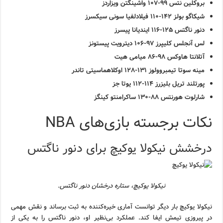
بروکلین نتس ۹۹-۱۰۷ واشینگتن ویزاردز
شیکاگو بولز ۱۴۲-۱۱۰ فیلادلفیا سونی سیکسرز
دنور ناگتس ۱۲۵-۱۱۶ ایندیانا پیسرز
لس آنجلس کلیپرز ۹۷-۱۰۶ دیترویت پیستونز
آتلانتا هاوکس ۹۸-۸۶ میامی هیت
مینه سوتا تیمبروولوز ۱۳۱-۱۲۸ اوکلاهماسیتی تاندر
پورتلند تریل بلیزرز ۱۱۴-۱۱۲ یوتا جز
شارلوت هورنتس ۸۸-۱۳۰ ساکرامنتو کینگز
نکات برجسته بازی‌های NBA
درخشش نیکولا یوکیچ برای دنور ناگتس
نیکولا یوکیچ، ستاره درخشان دنور ناگتس.
نیکولا یوکیچ بار دیگر توانست آماری خیره‌کننده به ثبت برساند و نقش مهمی
در پیروزی تیمش ایفا کند. عملکرد بی‌نظیر او، دنور ناگتس را به یکی از