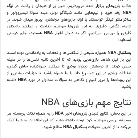
جذاب بازی‌های برگزار شده می‌پردازیم. شبی پر از هیجان و رقابت در
لیگ
NBA
رقم خورد و تیم‌هایی مانند شیکاگو بولز، مینه سوتا تیمبروولوز و
ساکرامنتو کینگز توانستند با ارائه بازی‌های درخشان، پیروز میدان شوند. در
ادامه، نگاهی دقیق‌تر به این بازی‌ها خواهیم انداخت و عملکرد بازیکنان
کلیدی را بررسی می‌کنیم. اگر به دنبال
اخبار NBA
هستید، جای درستی
آمده‌اید!
بسکتبال NBA
همواره منبعی از شگفتی‌ها و لحظات به یادماندنی بوده است.
این بار نیز، شاهد بازی‌هایی بودیم که تا آخرین ثانیه نفس‌ها را در سینه
حبس کردند. از درخشش نیکولا یوکیچ تا عملکرد خیره‌کننده جاش گیدی،
اتفاقات زیادی در این شب رخ داد. با ما همراه باشید تا جزئیات بیشتری از
این رویدادها را مرور کنیم و نگاهی به
سوالات متداول
در مورد
NBA
داشته
باشیم.
نتایج مهم بازی‌های NBA
در این بخش، نتایج کلیدی بازی‌های اخیر
NBA
را به همراه نکات برجسته هر
مسابقه بررسی خواهیم کرد. توجه داشته باشید که این اطلاعات به شما کمک
می‌کند تا از آخرین تحولات
بسکتبال NBA
مطلع شوید.