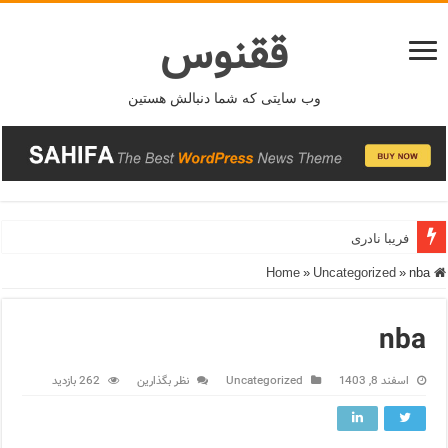
ققنوس
وب سایتی که شما دنبالش هستین
فریبا نادری
فریدونشهر
»
Uncategorized
»
nba
Home
nba
اسفند 8, 1403
Uncategorized
نظر بگذارین
262 بازدید