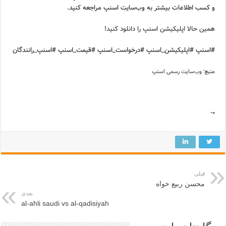
و کسب اطلاعات بیشتر به وب‌سایت اسنپ مراجعه کنید.
همین حالا اپلیکیشن اسنپ را دانلود کنید!
#اسنپ #اپلیکیشن_اسنپ #درخواست_اسنپ #قیمت_اسنپ #اسنپ_رانندگان
منبع:
وب‌سایت رسمی اسنپ
“`
قبلی
محسن ربیع خواه
بعدی
al-ahli saudi vs al-qadisiyah