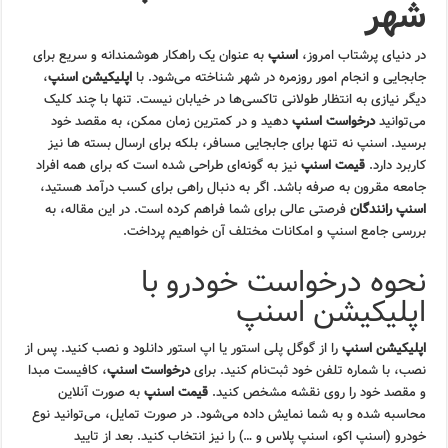
شهر
در دنیای پرشتاب امروز،
اسنپ
به عنوان یک راهکار هوشمندانه و سریع برای
جابجایی و انجام امور روزمره در شهر شناخته می‌شود. با
اپلیکیشن اسنپ
،
دیگر نیازی به انتظار طولانی تاکسی‌ها در خیابان نیست. تنها با چند کلیک
می‌توانید
درخواست اسنپ
دهید و در کمترین زمان ممکن، به مقصد خود
برسید. اسنپ نه تنها برای جابجایی مسافر، بلکه برای ارسال بسته ها نیز
کاربرد دارد.
قیمت اسنپ
نیز به گونه‌ای طراحی شده است که برای همه افراد
جامعه مقرون به صرفه باشد. اگر به دنبال راهی برای کسب درآمد هستید،
اسنپ رانندگان
فرصتی عالی برای شما فراهم کرده است. در این مقاله، به
بررسی جامع اسنپ و امکانات مختلف آن خواهیم پرداخت.
نحوه درخواست خودرو با
اپلیکیشن اسنپ
اپلیکیشن اسنپ
را از گوگل پلی استور یا اپ استور دانلود و نصب کنید. پس از
نصب، با شماره تلفن خود ثبت‌نام کنید. برای
درخواست اسنپ
، کافیست مبدا
و مقصد خود را روی نقشه مشخص کنید.
قیمت اسنپ
به صورت آنلاین
محاسبه شده و به شما نمایش داده می‌شود. در صورت تمایل، می‌توانید نوع
خودرو (اسنپ اکو، اسنپ پلاس و …) را نیز انتخاب کنید. بعد از تایید