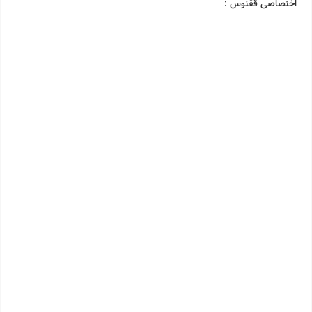
اختصاصی ققنوس :