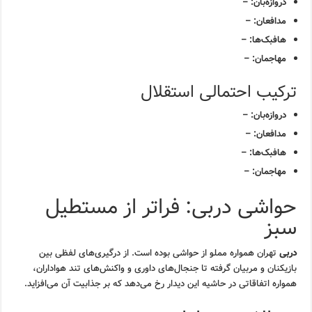
دروازه‌بان: –
مدافعان: –
هافبک‌ها: –
مهاجمان: –
ترکیب احتمالی استقلال
دروازه‌بان: –
مدافعان: –
هافبک‌ها: –
مهاجمان: –
حواشی دربی: فراتر از مستطیل
سبز
دربی
تهران همواره مملو از حواشی بوده است. از درگیری‌های لفظی بین
بازیکنان و مربیان گرفته تا جنجال‌های داوری و واکنش‌های تند هواداران،
همواره اتفاقاتی در حاشیه این دیدار رخ می‌دهد که بر جذابیت آن می‌افزاید.