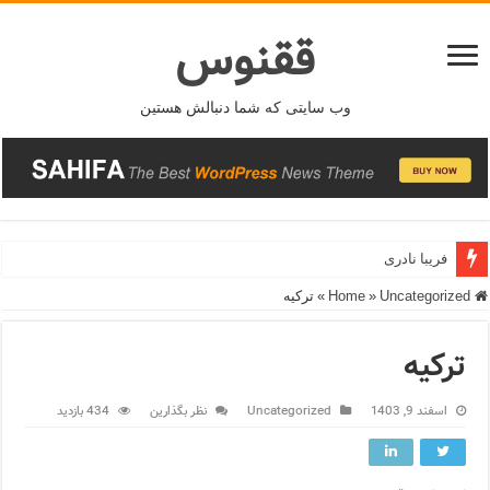
ققنوس
وب سایتی که شما دنبالش هستین
فریبا نادری
فریدونشهر
Home
Uncategorized
»
»
ترکیه
ترکیه
اسفند 9, 1403
Uncategorized
نظر بگذارین
434 بازدید