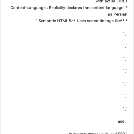
with actual URLs.
* `Content-Language`: Explicitly declares the content language
as Persian.
* **Semantic HTML5:** Uses semantic tags like `
`, `
`, `
`, `
`, `
`, `
`, `
`, `
`, and `