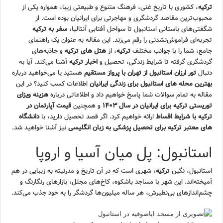
ترکیه
، کشوری با تاریخ غنی، فرهنگ متنوع و طبیعتی زیبا، همواره یکی از
محبوب‌ترین مقاصد گردشگری و مهاجرتی برای ایرانیان بوده است. از
شگفتی‌های باستانی
استانبول
تا سواحل آفتابی آنتالیا،
سفر به ترکیه
تجربه‌ای فراموش‌نشدنی را رقم می‌زند. این مقاله به عنوان یک راهنمای
جامع، شما را با جوانب مختلف
ترکیه
، از
هتل های ترکیه
و جاذبه‌های
گردشگری گرفته تا شرایط زندگی، تحصیل و
اخبار ترکیه
آشنا می‌کند. آیا به
دنبال
تور ارزان استانبول از تهران با پرواز مستقیم
هستید یا می‌خواهید درباره
بهترین محله های استانبول برای زندگی ایرانیان
اطلاعات کسب کنید؟ در این
مقاله به تمام سوالات شما پاسخ خواهیم داد و اطلاعاتی درباره
هزینه ویزای
توریستی ترکیه برای ایرانیان در سال ۱۴۰۳
و همچنین
قیمت آپارتمان در
ترکیه با شرایط اقساط
ارائه خواهیم کرد. اگر قصد تحصیل دارید، با
دانشگاه
های معتبر ترکیه برای تحصیل پزشکی به زبان انگلیسی
نیز آشنا خواهید شد.
استانبول: پل میان آسیا و اروپا
استانبول، نگین
ترکیه
، شهری است که در آن تاریخ و مدرنیته به زیبایی در هم
آمیخته‌اند. این شهر با مساجد باشکوه، کاخ‌های مجلل، بازارهای رنگارنگ و
چشم‌اندازهای بی‌نظیرش، هر ساله میلیون‌ها گردشگر را به خود جذب می‌کند.