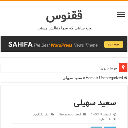
ققنوس
وب سایتی که شما دنبالش هستین
فریبا نادری
Home
Uncategorized
»
»
سعید سهیلی
سعید سهیلی
اسفند 9, 1403
Uncategorized
نظر بگذارین
304 بازدید