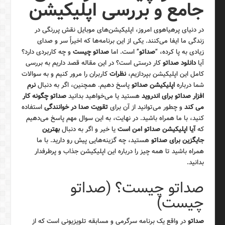
جامع و بررسی اپلیکیشن
در دنیای پرهیاهوی امروز، اپلیکیشن‌های موبایل نقش پررنگی در
زندگی ما ایفا می‌کنند. یکی از این برنامه‌ها که اخیراً سر و صدای
زیادی به پا کرده، “
صداتو
” است. اما
صداتو چیست
و چه کاربردی دارد؟
آیا
دانلود صداتو
کار درستی است؟ در این مقاله قصد داریم به بررسی
کامل این اپلیکیشن بپردازیم،
نظرات
کاربران را مرور کنیم و به سوالات
شما درباره
اپلیکیشن صداتو
پاسخ دهیم. همچنین، اگر به دنبال
نرم
افزار صداتو برای اندروید
هستید یا می‌خواهید بدانید
صداتو چگونه کار
می کند
و چطور می‌توانید از آن برای
تقویت صدا در خوانندگی
استفاده
کنید، با ما همراه باشید. در نهایت، به این سوال مهم پاسخ می‌دهیم
که
آیا اپلیکیشن صداتو امن است
یا خیر و اگر به دنبال
بهترین
جایگزین برای صداتو
هستید، چه گزینه‌هایی پیش رو دارید. با ما
همراه باشید تا همه چیز را درباره این اپلیکیشن جذاب و پرطرفدار
بدانید.
صداتو چیست؟ (صداتو
چیست)
صداتو
در واقع یک برنامه سرگرمی و مسابقه تلویزیونی است که از