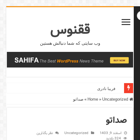
ققنوس
وب سایتی که شما دنبالش هستین
فریبا نادری
Home
Uncategorized
»
»
صداتو
صداتو
اسفند 9, 1403
Uncategorized
نظر بگذارین
324 بازدید