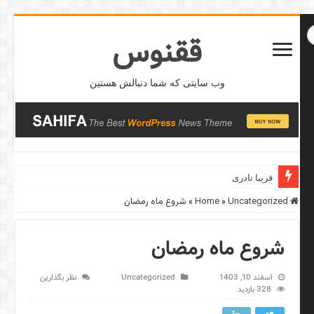
ققنوس
وب سایتی که شما دنبالش هستین
فریبا نادری
Home
Uncategorized
»
»
شروع ماه رمضان
شروع ماه رمضان
اسفند 10, 1403
Uncategorized
نظر بگذارین
328 بازدید